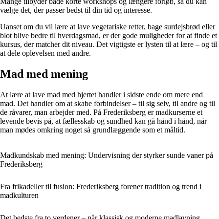
Mange tilbyder både korte workshops og længere forløb, så du kan
vælge det, der passer bedst til din tid og interesse.
Uanset om du vil lære at lave vegetariske retter, bage surdejsbrød eller
blot blive bedre til hverdagsmad, er der gode muligheder for at finde et
kursus, der matcher dit niveau. Det vigtigste er lysten til at lære – og til
at dele oplevelsen med andre.
Mad med mening
At lære at lave mad med hjertet handler i sidste ende om mere end
mad. Det handler om at skabe forbindelser – til sig selv, til andre og til
de råvarer, man arbejder med. På Frederiksberg er madkurserne et
levende bevis på, at fællesskab og sundhed kan gå hånd i hånd, når
man mødes omkring noget så grundlæggende som et måltid.
Madkundskab med mening: Undervisning der styrker sunde vaner på
Frederiksberg
Fra frikadeller til fusion: Frederiksberg forener tradition og trend i
madkulturen
Det bedste fra to verdener – når klassisk og moderne madlavning