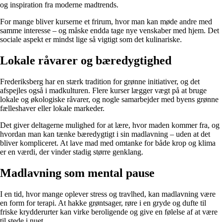
og inspiration fra moderne madtrends.
For mange bliver kurserne et frirum, hvor man kan møde andre med
samme interesse – og måske endda tage nye venskaber med hjem. Det
sociale aspekt er mindst lige så vigtigt som det kulinariske.
Lokale råvarer og bæredygtighed
Frederiksberg har en stærk tradition for grønne initiativer, og det
afspejles også i madkulturen. Flere kurser lægger vægt på at bruge
lokale og økologiske råvarer, og nogle samarbejder med byens grønne
fælleshaver eller lokale markeder.
Det giver deltagerne mulighed for at lære, hvor maden kommer fra, og
hvordan man kan tænke bæredygtigt i sin madlavning – uden at det
bliver kompliceret. At lave mad med omtanke for både krop og klima
er en værdi, der vinder stadig større genklang.
Madlavning som mental pause
I en tid, hvor mange oplever stress og travlhed, kan madlavning være
en form for terapi. At hakke grøntsager, røre i en gryde og dufte til
friske krydderurter kan virke beroligende og give en følelse af at være
til stede i nuet.