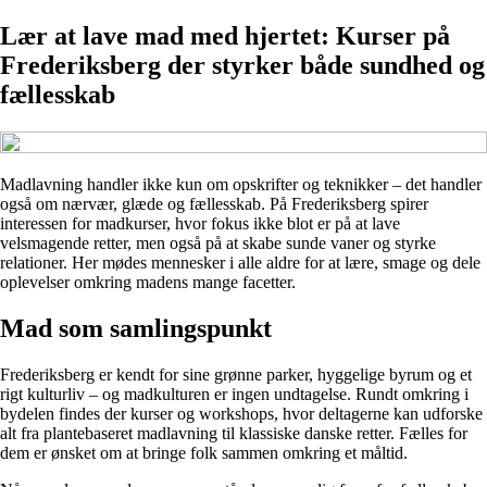
Lær at lave mad med hjertet: Kurser på
Frederiksberg der styrker både sundhed og
fællesskab
Madlavning handler ikke kun om opskrifter og teknikker – det handler
også om nærvær, glæde og fællesskab. På Frederiksberg spirer
interessen for madkurser, hvor fokus ikke blot er på at lave
velsmagende retter, men også på at skabe sunde vaner og styrke
relationer. Her mødes mennesker i alle aldre for at lære, smage og dele
oplevelser omkring madens mange facetter.
Mad som samlingspunkt
Frederiksberg er kendt for sine grønne parker, hyggelige byrum og et
rigt kulturliv – og madkulturen er ingen undtagelse. Rundt omkring i
bydelen findes der kurser og workshops, hvor deltagerne kan udforske
alt fra plantebaseret madlavning til klassiske danske retter. Fælles for
dem er ønsket om at bringe folk sammen omkring et måltid.