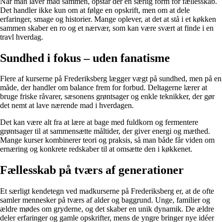
Når man laver mad sammen, opstår der en særlig form for fællesskab.
Det handler ikke kun om at følge en opskrift, men om at dele
erfaringer, smage og historier. Mange oplever, at det at stå i et køkken
sammen skaber en ro og et nærvær, som kan være svært at finde i en
travl hverdag.
Sundhed i fokus – uden fanatisme
Flere af kurserne på Frederiksberg lægger vægt på sundhed, men på en
måde, der handler om balance frem for forbud. Deltagerne lærer at
bruge friske råvarer, sæsonens grøntsager og enkle teknikker, der gør
det nemt at lave nærende mad i hverdagen.
Det kan være alt fra at lære at bage med fuldkorn og fermentere
grøntsager til at sammensætte måltider, der giver energi og mæthed.
Mange kurser kombinerer teori og praksis, så man både får viden om
ernæring og konkrete redskaber til at omsætte den i køkkenet.
Fællesskab på tværs af generationer
Et særligt kendetegn ved madkurserne på Frederiksberg er, at de ofte
samler mennesker på tværs af alder og baggrund. Unge, familier og
ældre mødes om gryderne, og det skaber en unik dynamik. De ældre
deler erfaringer og gamle opskrifter, mens de yngre bringer nye idéer