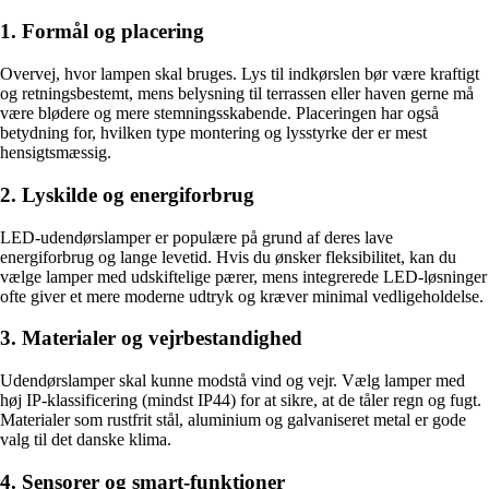
1. Formål og placering
Overvej, hvor lampen skal bruges. Lys til indkørslen bør være kraftigt
og retningsbestemt, mens belysning til terrassen eller haven gerne må
være blødere og mere stemningsskabende. Placeringen har også
betydning for, hvilken type montering og lysstyrke der er mest
hensigtsmæssig.
2. Lyskilde og energiforbrug
LED-udendørslamper er populære på grund af deres lave
energiforbrug og lange levetid. Hvis du ønsker fleksibilitet, kan du
vælge lamper med udskiftelige pærer, mens integrerede LED-løsninger
ofte giver et mere moderne udtryk og kræver minimal vedligeholdelse.
3. Materialer og vejrbestandighed
Udendørslamper skal kunne modstå vind og vejr. Vælg lamper med
høj IP-klassificering (mindst IP44) for at sikre, at de tåler regn og fugt.
Materialer som rustfrit stål, aluminium og galvaniseret metal er gode
valg til det danske klima.
4. Sensorer og smart-funktioner