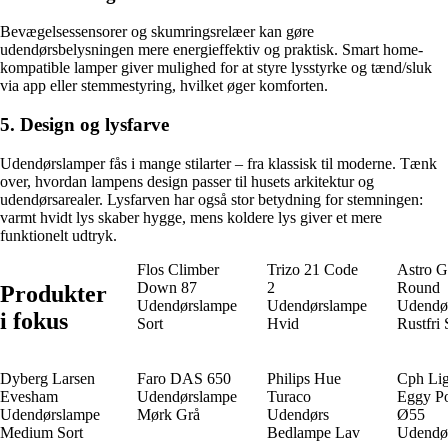
Bevægelsessensorer og skumringsrelæer kan gøre
udendørsbelysningen mere energieffektiv og praktisk. Smart home-
kompatible lamper giver mulighed for at styre lysstyrke og tænd/sluk
via app eller stemmestyring, hvilket øger komforten.
5. Design og lysfarve
Udendørslamper fås i mange stilarter – fra klassisk til moderne. Tænk
over, hvordan lampens design passer til husets arkitektur og
udendørsarealer. Lysfarven har også stor betydning for stemningen:
varmt hvidt lys skaber hygge, mens koldere lys giver et mere
funktionelt udtryk.
Flos Climber
Trizo 21 Code
Astro 
Down 87
2
Round
Produkter
Udendørslampe
Udendørslampe
Udendø
i fokus
Sort
Hvid
Rustfri 
Dyberg Larsen
Faro DAS 650
Philips Hue
Cph Lig
Evesham
Udendørslampe
Turaco
Eggy P
Udendørslampe
Mørk Grå
Udendørs
Ø55
Medium Sort
Bedlampe Lav
Udendø