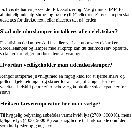
Ja, hvis de har en passende IP-klassificering. Vælg mindst IP44 for
almindelig udendørsbrug, og højere (IP65 eller mere) hvis lampen skal
udsættes for direkte regn eller placeres tæt på jorden.
Skal udendørslamper installeres af en elektriker?
Fast tilsluttede lamper skal installeres af en autoriseret elektriker.
Solcellelamper og lamper med stikprop kan du derimod selv opsætte,
så længe du følger producentens anvisninger.
Hvordan vedligeholder man udendørslamper?
Rengør lamperne jævnligt med en fugtig klud for at fjerne snavs og
pollen. Tjek tætninger og skruer for at sikre, at lampen forbliver
vandtæt. Udskift pærer efter behov, og kontroller solcellepaneler for
snavs.
Hvilken farvetemperatur bør man vælge?
Til hyggelig belysning anbefales varmt hvidt lys (2700–3000 K), mens
køligere lys (4000–5000 K) egner sig bedre til funktionelle områder
som indkørsler og gangstier.