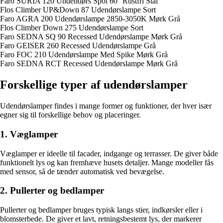
Faro SURIA 120 Undendørs Spot 60° Rustfri Stål
Flos Climber UP&Down 87 Udendørslampe Sort
Faro AGRA 200 Udendørslampe 2850-3050K Mørk Grå
Flos Climber Down 275 Udendørslampe Sort
Faro SEDNA SQ 90 Recessed Udendørslampe Mørk Grå
Faro GEISER 260 Recessed Udendørslampe Grå
Faro FOC 210 Udendørslampe Med Spike Mørk Grå
Faro SEDNA RCT Recessed Udendørslampe Mørk Grå
Forskellige typer af udendørslamper
Udendørslamper findes i mange former og funktioner, der hver især
egner sig til forskellige behov og placeringer.
1. Væglamper
Væglamper er ideelle til facader, indgange og terrasser. De giver både
funktionelt lys og kan fremhæve husets detaljer. Mange modeller fås
med sensor, så de tænder automatisk ved bevægelse.
2. Pullerter og bedlamper
Pullerter og bedlamper bruges typisk langs stier, indkørsler eller i
blomsterbede. De giver et lavt, retningsbestemt lys, der markerer