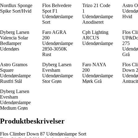
Nordlux Sponge
Flos Belvedere
Trizo 21 Code
Astro O
Spike Sort/Hvid
Spot F1
1
Udendø
Udendørslampe
Udendørslampe
Hvid
Sort
Anodiseret
Dyberg Larsen
Faro AGRA
Cph Lighting
Flos Cl
Valencia Solar
200
ARCUS
UP&D
Bedlamper
Udendørslampe
Udendørslampe
275
Udendørs
2850-3050K
Udendø
Rust
Grå
Astro Gramos
Dyberg Larsen
Faro NAYA
Flos Cl
Square
Evesham
200
Down 2
Udendørslampe
Udendørslampe
Udendørslampe
Udendø
Rustfri Stål
Stor Grøn
Mørk Grå
Antraci
Dyberg Larsen
Evesham
Udendørslampe
Medium Grøn
Produktbeskrivelser
Flos Climber Down 87 Udendørslampe Sort