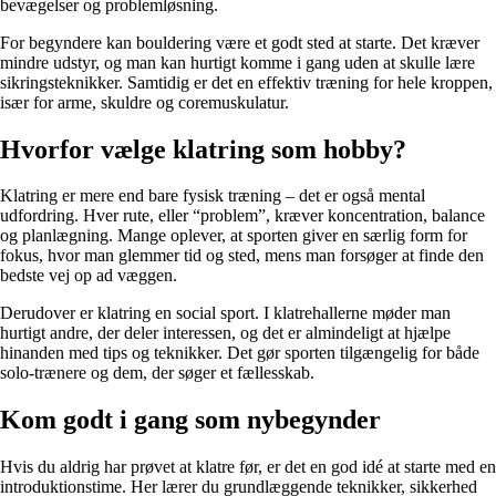
bevægelser og problemløsning.
For begyndere kan bouldering være et godt sted at starte. Det kræver
mindre udstyr, og man kan hurtigt komme i gang uden at skulle lære
sikringsteknikker. Samtidig er det en effektiv træning for hele kroppen,
især for arme, skuldre og coremuskulatur.
Hvorfor vælge klatring som hobby?
Klatring er mere end bare fysisk træning – det er også mental
udfordring. Hver rute, eller “problem”, kræver koncentration, balance
og planlægning. Mange oplever, at sporten giver en særlig form for
fokus, hvor man glemmer tid og sted, mens man forsøger at finde den
bedste vej op ad væggen.
Derudover er klatring en social sport. I klatrehallerne møder man
hurtigt andre, der deler interessen, og det er almindeligt at hjælpe
hinanden med tips og teknikker. Det gør sporten tilgængelig for både
solo-trænere og dem, der søger et fællesskab.
Kom godt i gang som nybegynder
Hvis du aldrig har prøvet at klatre før, er det en god idé at starte med en
introduktionstime. Her lærer du grundlæggende teknikker, sikkerhed