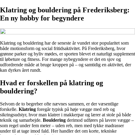
Klatring og bouldering på Frederiksberg:
En ny hobby for begyndere
Klatring og bouldering har de seneste år vundet stor popularitet som
både motionsform og social fritidsaktivitet. På Frederiksberg, hvor
grønne parker og byliv mødes, er sporten blevet et naturligt supplement
til løbeture og fitness. For mange nybegyndere er det en sjov og
udfordrende måde at bruge kroppen på – og samtidig en aktivitet, der
kan dyrkes året rundt.
Hvad er forskellen på klatring og
bouldering?
Selvom de to begreber ofte nævnes sammen, er der væsentlige
forskelle.
Klatring
foregår typisk på høje vægge med reb og
sikringsudstyr, hvor man klatrer i makkerpar og lærer at stole på både
teknik og samarbejde.
Bouldering
derimod udføres på lavere vægge –
som regel under fem meter – uden reb, men med tykke madrasser
under til at tage imod fald. Her handler det om korte, tekniske