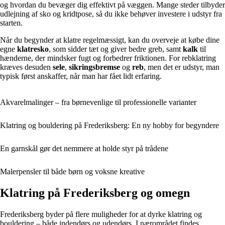
og hvordan du bevæger dig effektivt på væggen. Mange steder tilbyder
udlejning af sko og kridtpose, så du ikke behøver investere i udstyr fra
starten.
Når du begynder at klatre regelmæssigt, kan du overveje at købe dine
egne
klatresko
, som sidder tæt og giver bedre greb, samt
kalk
til
hænderne, der mindsker fugt og forbedrer friktionen. For rebklatring
kræves desuden
sele
,
sikringsbremse
og
reb
, men det er udstyr, man
typisk først anskaffer, når man har fået lidt erfaring.
Akvarelmalinger – fra børnevenlige til professionelle varianter
Klatring og bouldering på Frederiksberg: En ny hobby for begyndere
En garnskål gør det nemmere at holde styr på trådene
Malerpensler til både børn og voksne kreative
Klatring på Frederiksberg og omegn
Frederiksberg byder på flere muligheder for at dyrke klatring og
bouldering – både indendørs og udendørs. I nærområdet findes