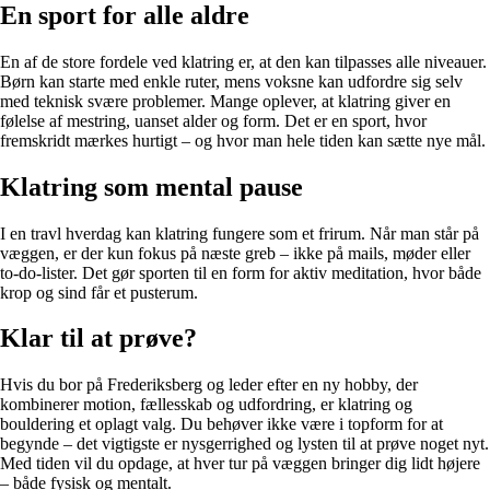
En sport for alle aldre
En af de store fordele ved klatring er, at den kan tilpasses alle niveauer.
Børn kan starte med enkle ruter, mens voksne kan udfordre sig selv
med teknisk svære problemer. Mange oplever, at klatring giver en
følelse af mestring, uanset alder og form. Det er en sport, hvor
fremskridt mærkes hurtigt – og hvor man hele tiden kan sætte nye mål.
Klatring som mental pause
I en travl hverdag kan klatring fungere som et frirum. Når man står på
væggen, er der kun fokus på næste greb – ikke på mails, møder eller
to-do-lister. Det gør sporten til en form for aktiv meditation, hvor både
krop og sind får et pusterum.
Klar til at prøve?
Hvis du bor på Frederiksberg og leder efter en ny hobby, der
kombinerer motion, fællesskab og udfordring, er klatring og
bouldering et oplagt valg. Du behøver ikke være i topform for at
begynde – det vigtigste er nysgerrighed og lysten til at prøve noget nyt.
Med tiden vil du opdage, at hver tur på væggen bringer dig lidt højere
– både fysisk og mentalt.