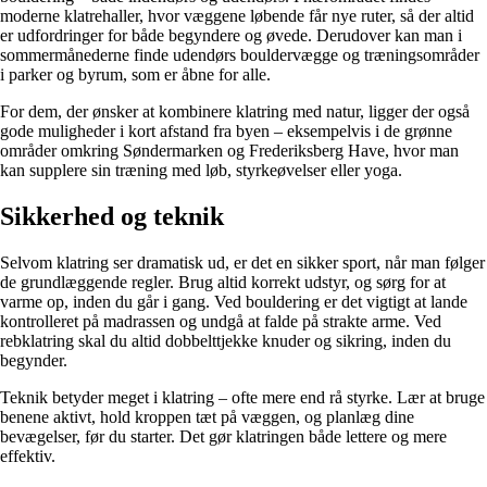
moderne klatrehaller, hvor væggene løbende får nye ruter, så der altid
er udfordringer for både begyndere og øvede. Derudover kan man i
sommermånederne finde udendørs bouldervægge og træningsområder
i parker og byrum, som er åbne for alle.
For dem, der ønsker at kombinere klatring med natur, ligger der også
gode muligheder i kort afstand fra byen – eksempelvis i de grønne
områder omkring Søndermarken og Frederiksberg Have, hvor man
kan supplere sin træning med løb, styrkeøvelser eller yoga.
Sikkerhed og teknik
Selvom klatring ser dramatisk ud, er det en sikker sport, når man følger
de grundlæggende regler. Brug altid korrekt udstyr, og sørg for at
varme op, inden du går i gang. Ved bouldering er det vigtigt at lande
kontrolleret på madrassen og undgå at falde på strakte arme. Ved
rebklatring skal du altid dobbelttjekke knuder og sikring, inden du
begynder.
Teknik betyder meget i klatring – ofte mere end rå styrke. Lær at bruge
benene aktivt, hold kroppen tæt på væggen, og planlæg dine
bevægelser, før du starter. Det gør klatringen både lettere og mere
effektiv.